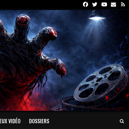
Facebook
Twitter
Youtube
Email
R
EUX VIDÉO
DOSSIERS