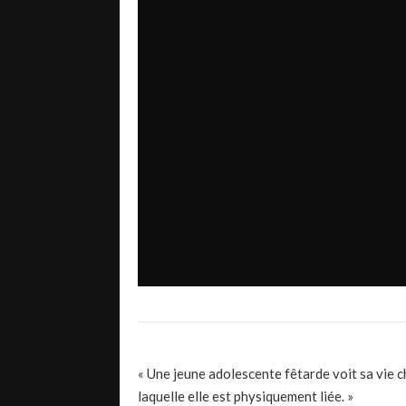
« Une jeune adolescente fêtarde voit sa vie c
laquelle elle est physiquement liée. »