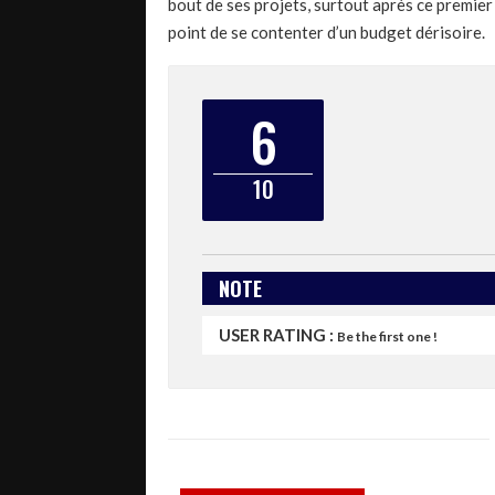
bout de ses projets, surtout après ce premier
point de se contenter d’un budget dérisoire.
6
10
NOTE
USER RATING :
Be the first one !