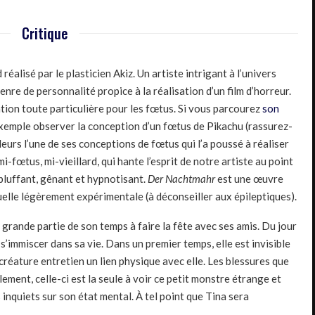
Critique
réalisé par le plasticien Akiz. Un artiste intrigant à l’univers
enre de personnalité propice à la réalisation d’un film d’horreur.
ation toute particulière pour les fœtus. Si vous parcourez
son
exemple observer la conception d’un fœtus de Pikachu (rassurez-
leurs l’une de ses conceptions de fœtus qui l’a poussé à réaliser
i-fœtus, mi-vieillard, qui hante l’esprit de notre artiste au point
t bluffant, gênant et hypnotisant.
Der Nachtmahr
est une œuvre
suelle légèrement expérimentale (à déconseiller aux épileptiques).
 grande partie de son temps à faire la fête avec ses amis. Du jour
s’immiscer dans sa vie. Dans un premier temps, elle est invisible
réature entretien un lien physique avec elle. Les blessures que
lement, celle-ci est la seule à voir ce petit monstre étrange et
 inquiets sur son état mental. À tel point que Tina sera