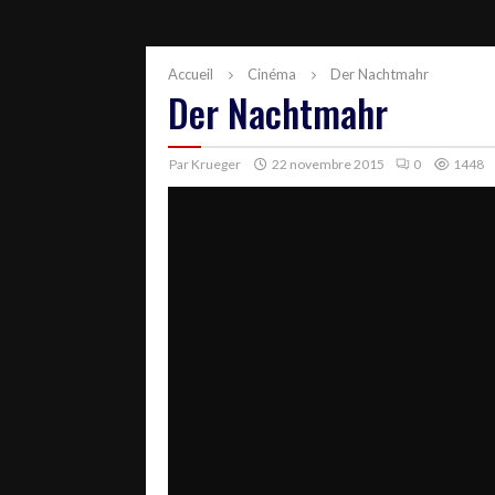
Accueil
Cinéma
Der Nachtmahr
Der Nachtmahr
Par
Krueger
22 novembre 2015
0
1448