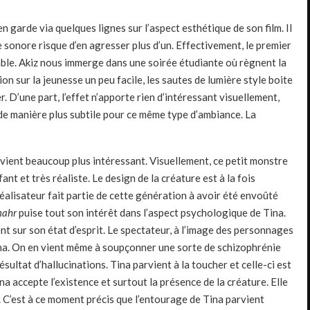
en garde via quelques lignes sur l’aspect esthétique de son film. Il
e sonore risque d’en agresser plus d’un. Effectivement, le premier
ble. Akiz nous immerge dans une soirée étudiante où règnent la
ion sur la jeunesse un peu facile, les sautes de lumière style boite
. D’une part, l’effet n’apporte rien d’intéressant visuellement,
sé de manière plus subtile pour ce même type d’ambiance. La
devient beaucoup plus intéressant. Visuellement, ce petit monstre
nt et très réaliste. Le design de la créature est à la fois
éalisateur fait partie de cette génération à avoir été envoûté
mahr
puise tout son intérêt dans l’aspect psychologique de Tina.
t sur son état d’esprit. Le spectateur, à l’image des personnages
ina. On en vient même à soupçonner une sorte de schizophrénie
ésultat d’hallucinations. Tina parvient à la toucher et celle-ci est
a accepte l’existence et surtout la présence de la créature. Elle
. C’est à ce moment précis que l’entourage de Tina parvient