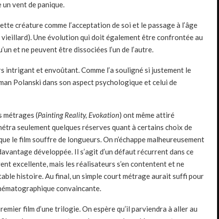
e un vent de panique.
cette créature comme l’acceptation de soi et le passage à l’âge
e vieillard). Une évolution qui doit également être confrontée au
’un et ne peuvent être dissociées l’un de l’autre.
ers intrigant et envoûtant. Comme l’a souligné si justement le
Roman Polanski dans son aspect psychologique et celui de
s métrages (
Painting Reality, Evokation
) ont même attiré
métra seulement quelques réserves quant à certains choix de
 que le film souffre de longueurs. On n’échappe malheureusement
e davantage développée. Il s’agit d’un défaut récurrent dans ce
vent excellente, mais les réalisateurs s’en contentent et ne
ble histoire. Au final, un simple court métrage aurait suffi pour
inématographique convaincante.
premier film d’une trilogie. On espère qu’il parviendra à aller au