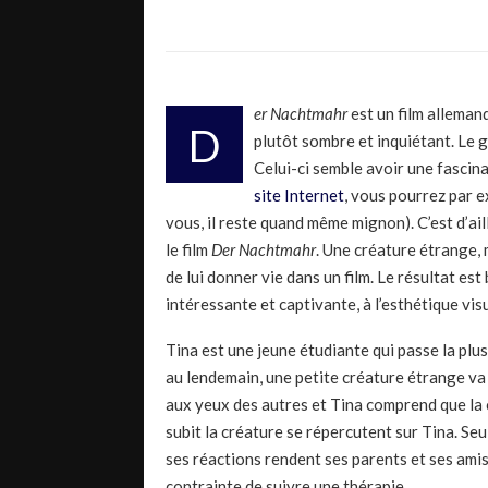
er Nachtmahr
est un film allemand 
D
plutôt sombre et inquiétant. Le g
Celui-ci semble avoir une fascin
site Internet
, vous pourrez par 
vous, il reste quand même mignon). C’est d’ail
le film
Der Nachtmahr
. Une créature étrange, m
de lui donner vie dans un film. Le résultat es
intéressante et captivante, à l’esthétique vi
Tina est une jeune étudiante qui passe la plus
au lendemain, une petite créature étrange va 
aux yeux des autres et Tina comprend que la c
subit la créature se répercutent sur Tina. Seu
ses réactions rendent ses parents et ses amis
contrainte de suivre une thérapie.