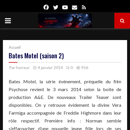
Facebook
Twitter
Youtube
Email
Rss
PRIMARY
MENU
Accueil
Bates Motel (saison 2)
Par
horreur
4 janvier 2014
0
956
Bates Motel, la série évènement, préquelle du film
Psychose revient le 3 mars 2014 selon la boite de
production A&E. De nouveaux Trailer Teaser sont
disponibles. On y retrouve évidement la divine Vera
Farmiga accompagnée de Freddie Highmore dans leur
rôle respectif. Première info : Norman semble
s’effaroucher d’une nouvelle jeune fille lors de ses