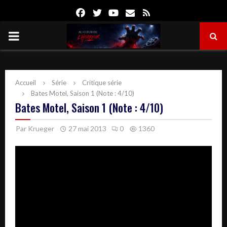
Facebook
Twitter
Youtube
Email
Rss
PRIMARY
MENU
Accueil
Série
Critique série
Bates Motel, Saison 1 (Note : 4/10)
Bates Motel, Saison 1 (Note : 4/10)
Par
Krueger
27 mai 2013
0
1360