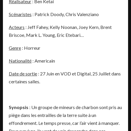
Réalisateur
: Ben Ketai
Scénaristes
: Patrick Doody, Chris Valenziano
Acteurs
: Jeff Fahey, Kelly Noonan, Joey Kern, Brent
Briscoe, Mark L. Young, Eric Etebari…
Genre
: Horreur
Nationalité
: Americain
Date de sortie
: 27 Juin en VOD et Digital, 25 Juillet dans
certaines salles.
Synopsis
: Un groupe de mineurs de charbon sont pris au
piège dans les entrailles de la terre suite à un
effondrement. Le temps presse, car l’air vient à manquer.
Pour survivre, ils vont de voir descendre dans ces