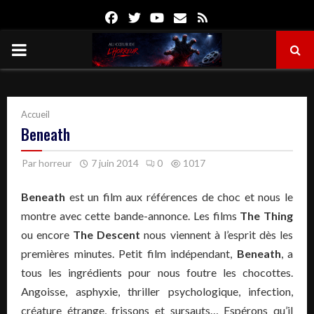
Facebook
Twitter
Youtube
Email
Rss
PRIMARY
MENU
Accueil
Beneath
Par
horreur
7 juin 2014
0
1017
Beneath
est un film aux références de choc et nous le
montre avec cette bande-annonce. Les films
The Thing
ou encore
The Descent
nous viennent à l’esprit dès les
premières minutes. Petit film indépendant,
Beneath
, a
tous les ingrédients pour nous foutre les chocottes.
Angoisse, asphyxie, thriller psychologique, infection,
créature étrange, frissons et sursauts… Espérons qu’il