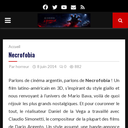
Facebook
Twitter
Youtube
Email
Rss
PRIMARY
MENU
Accueil
Necrofobia
Par
horreur
8 juin 2014
0
882
Parlons de cinéma argentin, parlons de
Necrofobia
! Un
film latino-américain en 3D, s’inspirant du style giallo et
nous renvoyant à l’univers de Mario Bava, voilà de quoi
réjouir les plus grands nostalgiques. Et pour couronner le
tout, le réalisateur Daniel de la Vega a travaillé avec
Claudio Simonetti, le compositeur de la plupart des films
de Dario Argento. Un style assumé, une bande-annonce