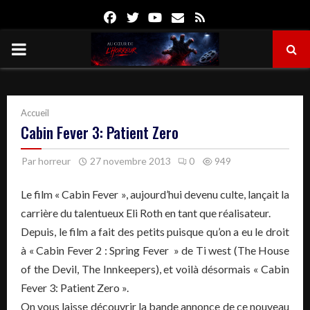
Facebook
Twitter
Youtube
Email
Rss
PRIMARY
MENU
Accueil
Cabin Fever 3: Patient Zero
Par
horreur
27 novembre 2013
0
949
Le film « Cabin Fever », aujourd’hui devenu culte, lançait la
carrière du talentueux Eli Roth en tant que réalisateur.
Depuis, le film a fait des petits puisque qu’on a eu le droit
à « Cabin Fever 2 : Spring Fever » de Ti west (The House
of the Devil, The Innkeepers), et voilà désormais « Cabin
Fever 3: Patient Zero ».
On vous laisse découvrir la bande annonce de ce nouveau