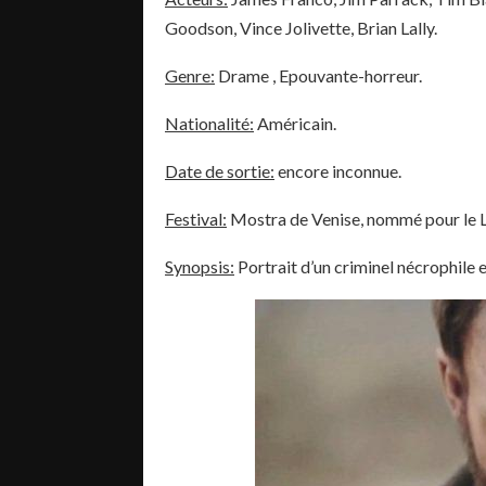
Goodson, Vince Jolivette, Brian Lally.
Genre:
Drame , Epouvante-horreur.
Nationalité:
Américain.
Date de sortie:
encore inconnue.
Festival:
Mostra de Venise, nommé pour le Lio
Synopsis:
Portrait d’un criminel nécrophile e