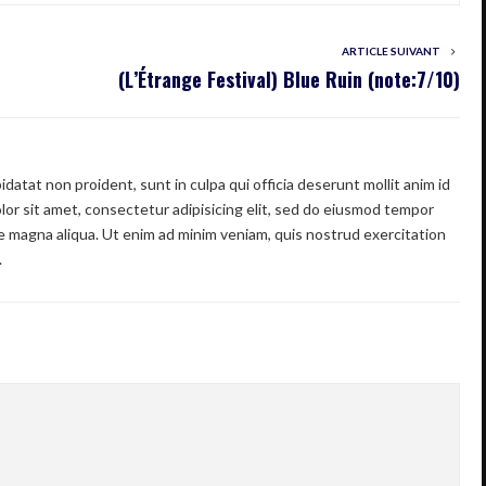
ARTICLE SUIVANT
(L’Étrange Festival) Blue Ruin (note:7/10)
datat non proident, sunt in culpa qui officia deserunt mollit anim id
or sit amet, consectetur adipisicing elit, sed do eiusmod tempor
re magna aliqua. Ut enim ad minim veniam, quis nostrud exercitation
.