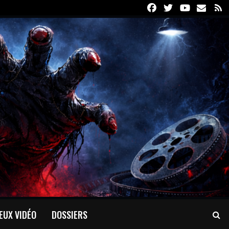
Facebook
Twitter
Youtube
Email
R
EUX VIDÉO
DOSSIERS