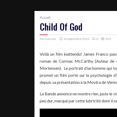
Accueil
Child Of God
Par
horreur
4 septembre 2013
0
920
Voilà un film inattendu! James Franco pas
roman de Cormac McCarthy (Auteur de «
Mortensen). Le portrait d’un homme qui tomb
promet un film porté sur la psychologie d’u
depuis sa présentation à la Mostra de Venis
La Bande annonce ne montre rien, juste le vi
peu dur, marqué par cette lubricité dont il s