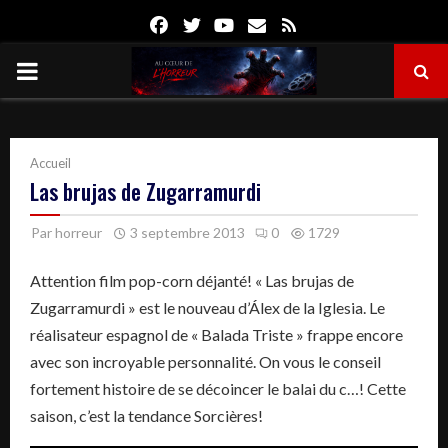
Facebook
Twitter
Youtube
Email
Rss
PRIMARY
MENU
Accueil
Las brujas de Zugarramurdi
Par
horreur
3 septembre 2013
0
1729
Attention film pop-corn déjanté! « Las brujas de
Zugarramurdi » est le nouveau d’Álex de la Iglesia. Le
réalisateur espagnol de « Balada Triste » frappe encore
avec son incroyable personnalité. On vous le conseil
fortement histoire de se décoincer le balai du c…! Cette
saison, c’est la tendance Sorcières!