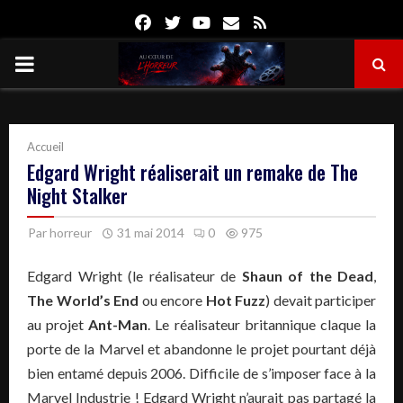
Facebook
Twitter
Youtube
Email
Rss
PRIMARY
MENU
Accueil
Edgard Wright réaliserait un remake de The
Night Stalker
Par
horreur
31 mai 2014
0
975
Edgard Wright (le réalisateur de
Shaun of the Dead
,
The World’s End
ou encore
Hot Fuzz
) devait participer
au projet
Ant-Man
. Le réalisateur britannique claque la
porte de la Marvel et abandonne le projet pourtant déjà
bien entamé depuis 2006. Difficile de s’imposer face à la
Marvel Industrie ! Edgard Wright n’aurait pas partagé la