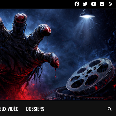
Facebook
Twitter
Youtube
Email
R
EUX VIDÉO
DOSSIERS