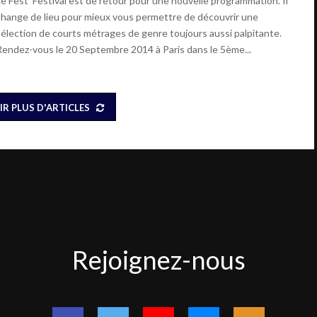
Le Fest’ Festival est de retour pour une nouvelle programmation. Il
change de lieu pour mieux vous permettre de découvrir une
sélection de courts métrages de genre toujours aussi palpitante.
Rendez-vous le 20 Septembre 2014 à Paris dans le 5ème...
IR PLUS D'ARTICLES
Rejoignez-
Rejoignez-nous
nous