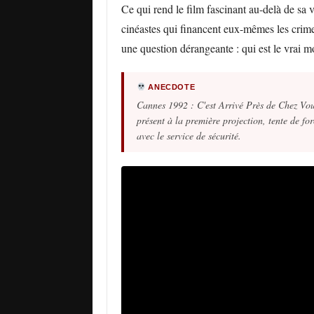
Ce qui rend le film fascinant au-delà de sa 
cinéastes qui financent eux-mêmes les crimes 
une question dérangeante : qui est le vrai m
ANECDOTE
Cannes 1992 : C'est Arrivé Près de Chez Vous
présent à la première projection, tente de for
avec le service de sécurité.