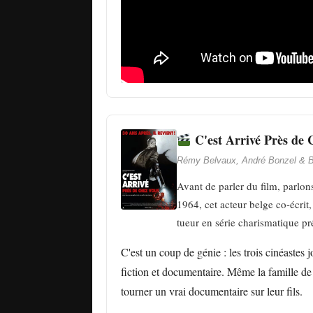
C'est Arrivé Près de 
Rémy Belvaux, André Bonzel & B
Avant de parler du film, parlon
1964, cet acteur belge co-écrit,
tueur en série charismatique 
C'est un coup de génie : les trois cinéastes j
fiction et documentaire. Même la famille de 
tourner un vrai documentaire sur leur fils.