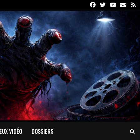
Facebook
Twitter
Youtube
Email
R
EUX VIDÉO
DOSSIERS