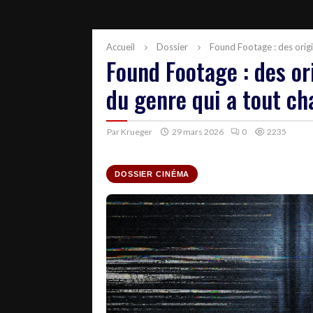
Accueil
Dossier
Found Footage : des origin
Found Footage : des ori
du genre qui a tout c
Par
Krueger
29 mars 2026
0
2235
DOSSIER CINÉMA