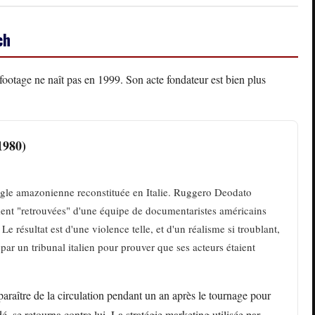
ch
footage ne naît pas en 1999. Son acte fondateur est bien plus
1980)
ngle amazonienne reconstituée en Italie. Ruggero Deodato
ent "retrouvées" d'une équipe de documentaristes américains
 Le résultat est d'une violence telle, et d'un réalisme si troublant,
par un tribunal italien pour prouver que ses acteurs étaient
araître de la circulation pendant un an après le tournage pour
rdé, se retourna contre lui. La stratégie marketing utilisée par