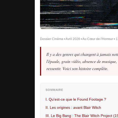
Dossier Cinéma • Avril 2026 • Au Cœur de l'Horreur • 1
Il y a des genres qui changent à jamais not
l'épaule, grain vidéo, absence de musique, 
ressentir. Voici son histoire complète.
SOMMAIRE
I. Qu'est-ce que le Found Footage ?
II. Les origines : avant Blair Witch
III. Le Big Bang : The Blair Witch Project (1