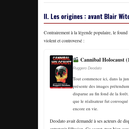
II. Les origines : avant Blair Wit
Contrairement à la légende populaire, le found 
violent et controversé :
Cannibal Holocaust (
Ruggero Deodato
Tout commence ici, dans la ju
présente des images prétendum
disparue au fin fond de la forêt.
que le réalisateur fut convoqué 
encore en vie.
Deodato avait demandé à ses acteurs de disp
entretenir l'illusion. Ce secret, trop bien ga