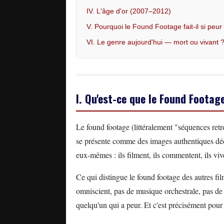
IV. L'âge d'or (2007–2012)
V. Pourquoi le Found Footage fait-il si peur
VI. Le genre aujourd'hui — mort ou vivant 
I. Qu'est-ce que le Found Footag
Le found footage (littéralement "séquences ret
se présente comme des images authentiques déc
eux-mêmes : ils filment, ils commentent, ils viv
Ce qui distingue le found footage des autres films
omniscient, pas de musique orchestrale, pas de
quelqu'un qui a peur. Et c'est précisément pour c