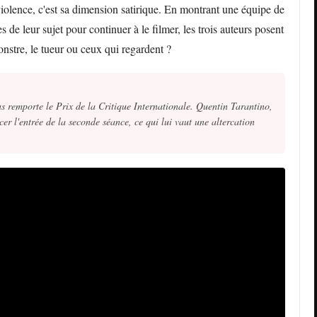
violence, c'est sa dimension satirique. En montrant une équipe de
de leur sujet pour continuer à le filmer, les trois auteurs posent
onstre, le tueur ou ceux qui regardent ?
 remporte le Prix de la Critique Internationale. Quentin Tarantino,
cer l'entrée de la seconde séance, ce qui lui vaut une altercation