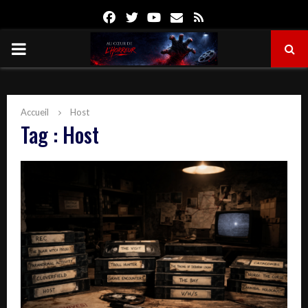
Facebook
Twitter
Youtube
Email
Rss
PRIMARY
MENU
Accueil
Host
Tag : Host