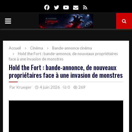
Facebook
Twitter
Youtube
Email
Rss
PRIMARY
MENU
Accueil
Cinéma
Bande-annonce cinéma
Hold the Fort : bande-annonce, de nouveaux propriétaires
face à une invasion de monstres
Hold the Fort : bande-annonce, de nouveaux
propriétaires face à une invasion de monstres
Par
Krueger
4 juin 2026
0
269