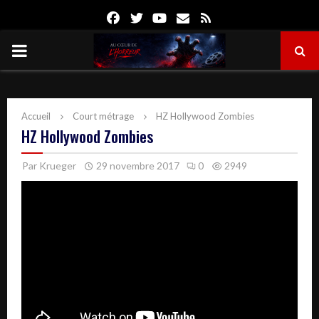
Facebook
Twitter
Youtube
Email
Rss
PRIMARY
MENU
Accueil
Court métrage
HZ Hollywood Zombies
HZ Hollywood Zombies
Par
Krueger
29 novembre 2017
0
2949