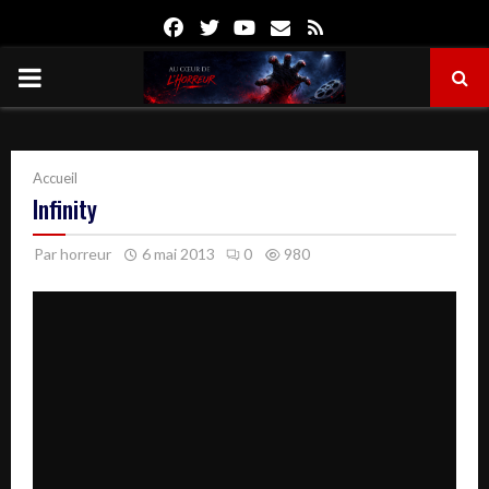
Facebook
Twitter
Youtube
Email
Rss
PRIMARY
MENU
Accueil
Infinity
Par
horreur
6 mai 2013
0
980