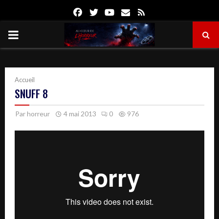
Facebook
Twitter
Youtube
Email
Rss
PRIMARY
MENU
Accueil
SNUFF 8
Par
horreur
4 mai 2013
0
976