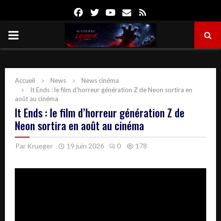
Facebook
Twitter
Youtube
Email
Rss
PRIMARY
MENU
Accueil
News
News cinéma
It Ends : le film d’horreur génération Z de Neon sortira en
août au cinéma
It Ends : le film d’horreur génération Z de
Neon sortira en août au cinéma
Par
Krueger
19 juin 2026
0
178