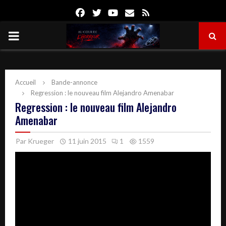
Facebook
Twitter
Youtube
Email
Rss
PRIMARY
MENU
Accueil
Bande-annonce
Regression : le nouveau film Alejandro Amenabar
Regression : le nouveau film Alejandro
Amenabar
Par
Krueger
11 juin 2015
1
1559