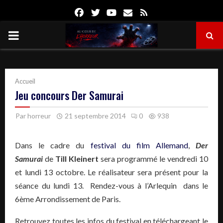
Facebook
Twitter
Youtube
Email
Rss
PRIMARY
MENU
Accueil
Jeu concours Der Samurai
Par
horreur
21 septembre 2014
0
938
Dans le cadre du
festival du film Allemand
,
Der
Samurai
de
Till Kleinert
sera programmé le vendredi 10
et lundi 13 octobre. Le réalisateur sera présent pour la
séance du lundi 13. Rendez-vous à l’Arlequin dans le
6ème Arrondissement de Paris.
Retrouvez toutes les infos du festival en téléchargeant le