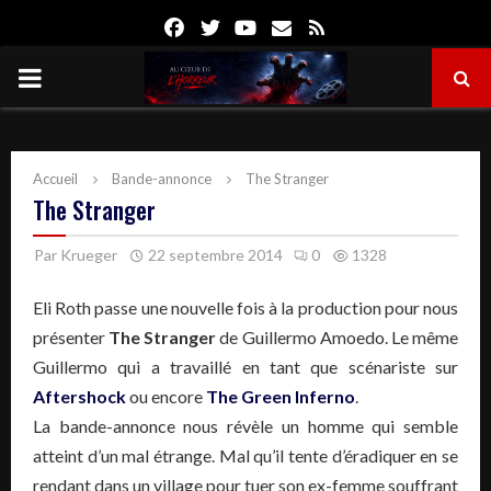
Facebook
Twitter
Youtube
Email
Rss
PRIMARY
MENU
Accueil
Bande-annonce
The Stranger
The Stranger
Par
Krueger
22 septembre 2014
0
1328
Eli Roth passe une nouvelle fois à la production pour nous
présenter
The Stranger
de Guillermo Amoedo. Le même
Guillermo qui a travaillé en tant que scénariste sur
Aftershock
ou encore
The Green Inferno
.
La bande-annonce nous révèle un homme qui semble
atteint d’un mal étrange. Mal qu’il tente d’éradiquer en se
rendant dans un village pour tuer son ex-femme souffrant