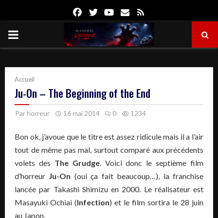
Facebook
Twitter
Youtube
Email
Rss
PRIMARY
MENU
Accueil
Ju-On – The Beginning of the End
Par
horreur
16 mai 2014
0
1234
Bon ok, j’avoue que le titre est assez ridicule mais il a l’air
tout de même pas mal, surtout comparé aux précédents
volets des
The Grudge
. Voici donc le septième film
d’horreur
Ju-On
(oui ça fait beaucoup…), la franchise
lancée par Takashi Shimizu en 2000. Le réalisateur est
Masayuki Ochiai (
Infection
) et le film sortira le 28 juin
au Japon.