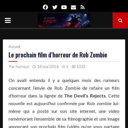
Facebook
Twitter
Youtube
Email
Rss
PRIMARY
MENU
Accueil
Le prochain film d’horreur de Rob Zombie
Par
horreur
18 mai 2014
1
1031
On avait entendu il y a quelques mois des rumeurs
concernant l’envie de Rob Zombie de refaire un film
d’horreur dans la lignée de
The Devil’s Rejects
. Cette
nouvelle est aujourd’hui confirmée par Rob zombie lui-
même qui a posté sur son site internet, une vidéo
remémorant l’ensemble de sa filmographie et une image
annonçant son prochain film (vidéo qu’on vous partage