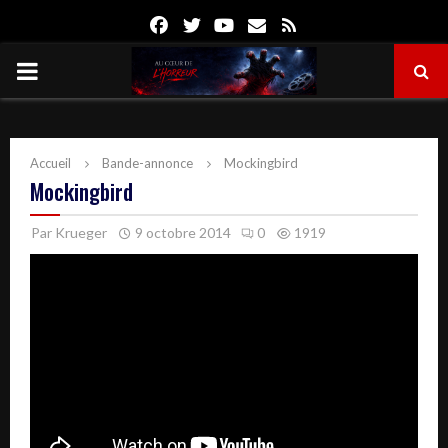
Facebook
Twitter
Youtube
Email
Rss
PRIMARY
MENU
Accueil
Bande-annonce
Mockingbird
Mockingbird
Par
Krueger
9 octobre 2014
0
1919