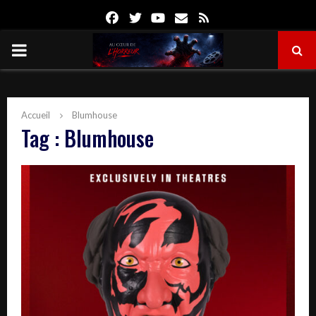
Facebook
Twitter
Youtube
Email
Rss
PRIMARY
MENU
Accueil
Blumhouse
Tag : Blumhouse