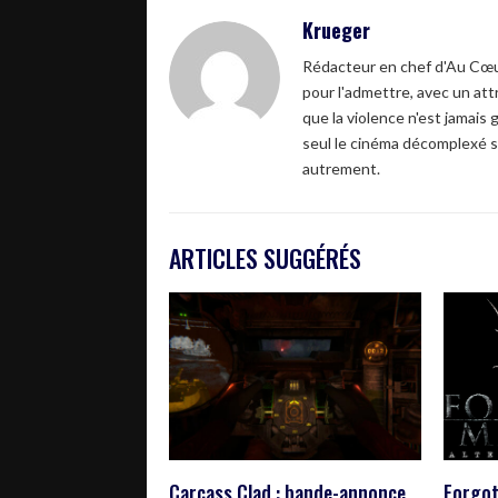
Krueger
Rédacteur en chef d'Au Cœur
pour l'admettre, avec un attr
que la violence n'est jamais 
seul le cinéma décomplexé s
autrement.
ARTICLES SUGGÉRÉS
Carcass Clad : bande-annonce
Forgot