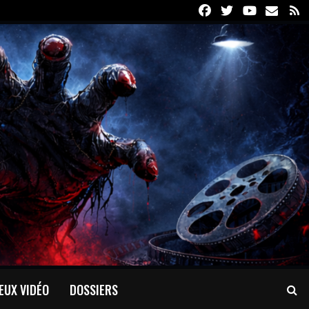
Facebook
Twitter
Youtube
Email
R
EUX VIDÉO
DOSSIERS