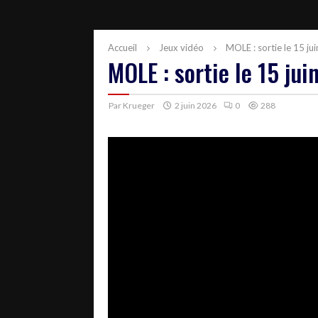
Accueil
Jeux vidéo
MOLE : sortie le 15 ju
MOLE : sortie le 15 jui
Par
Krueger
2 juin 2026
0
288