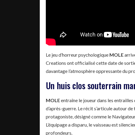
Le jeu d’horreur psychologique
MOLE
arriv
Creations ont officialisé cette date de so
davantage l’atmosphère oppressante du pro
Un huis clos souterrain marq
MOLE
entraîne le joueur dans les entrailles
d’après-guerre. Le récit s’articule autour de th
protagoniste, désigné comme le Navigateur, 
L’équipage a disparu, le vaisseau est silenci
profondeurs.