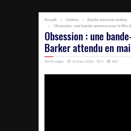
Accueil
Cinéma
Bande-annonce cinéma
Obsession : une bande-annonce pour le film 
Obsession : une bande-
Barker attendu en mai
Par
Krueger
12 mars 2026
0
433