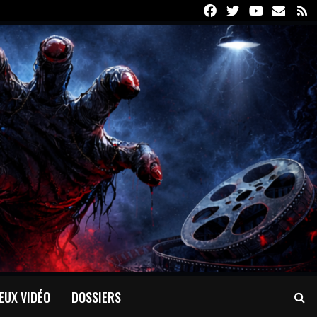
Facebook
Twitter
Youtube
Email
R
EUX VIDÉO
DOSSIERS