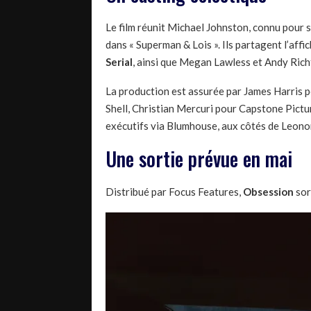
Le film réunit Michael Johnston, connu pour s
dans « Superman & Lois ». Ils partagent l’aff
Serial
, ainsi que Megan Lawless et Andy Rich
La production est assurée par James Harris 
Shell, Christian Mercuri pour Capstone Pictu
exécutifs via Blumhouse, aux côtés de Leon
Une sortie prévue en mai
Distribué par Focus Features,
Obsession
sort