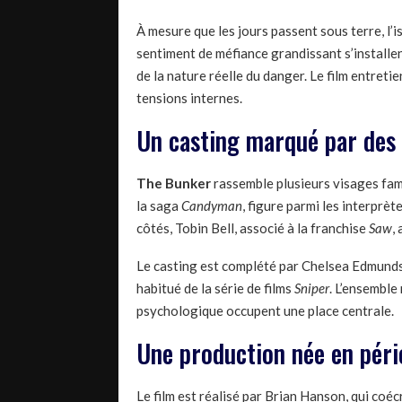
À mesure que les jours passent sous terre, l’
sentiment de méfiance grandissant s’installen
de la nature réelle du danger. Le film entreti
tensions internes.
Un casting marqué par des 
The Bunker
rassemble plusieurs visages fam
la saga
Candyman
, figure parmi les interprè
côtés, Tobin Bell, associé à la franchise
Saw
,
Le casting est complété par Chelsea Edmund
habitué de la série de films
Sniper
. L’ensemble
psychologique occupent une place centrale.
Une production née en pér
Le film est réalisé par Brian Hanson, qui coéc