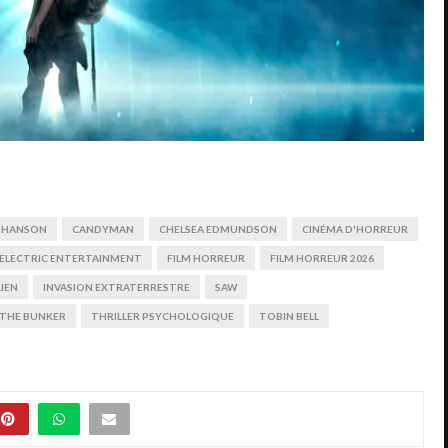
N HANSON
CANDYMAN
CHELSEA EDMUNDSON
CINÉMA D'HORREUR
ELECTRIC ENTERTAINMENT
FILM HORREUR
FILM HORREUR 2026
LIEN
INVASION EXTRATERRESTRE
SAW
THE BUNKER
THRILLER PSYCHOLOGIQUE
TOBIN BELL