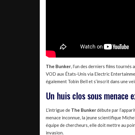
The Bunker
, l’un des derniers films tournés
VOD aux États-Unis via Electric Entertainmen
également Tobin Bell et s’inscrit dans une ve
Un huis clos sous menace e
L’intrigue de
The Bunker
débute par l’appari
menace inconnue, la jeune scientifique Michel
équipe de chercheurs, elle doit mettre au po
invasion.