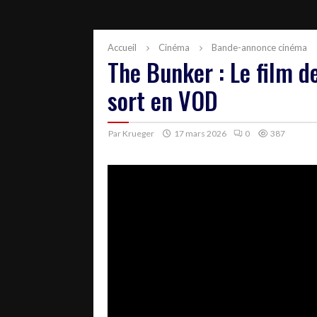
Accueil
Cinéma
Bande-annonce cinéma
The Bunker : Le film d
sort en VOD
Par
Krueger
17 mars 2026
0
387