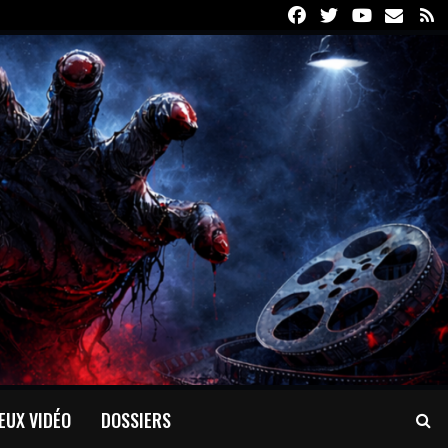
Facebook
Twitter
Youtube
Email
R
EUX VIDÉO
DOSSIERS