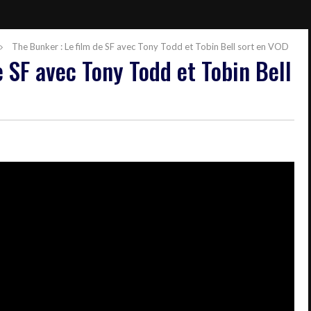
The Bunker : Le film de SF avec Tony Todd et Tobin Bell sort en VOD
e SF avec Tony Todd et Tobin Bell