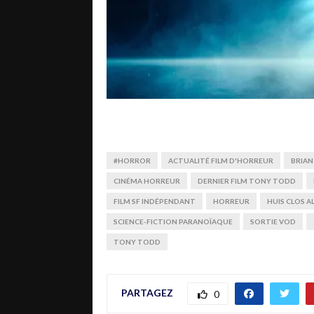
#HORROR
ACTUALITÉ FILM D'HORREUR
BRIA
CINÉMA HORREUR
DERNIER FILM TONY TODD
FILM SF INDÉPENDANT
HORREUR
HUIS CLOS A
SCIENCE-FICTION PARANOÏAQUE
SORTIE VOD
TONY TODD
PARTAGEZ
0