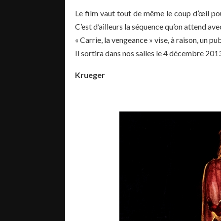
Le film vaut tout de même le coup d’œil pour
C’est d’ailleurs la séquence qu’on attend ave
« Carrie, la vengeance » vise, à raison, un pu
Il sortira dans nos salles le 4 décembre 201
Krueger