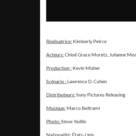
Réalisatrice:
Kimberly Peirce
Acteurs:
Chloë Grace Moretz, Julianne Moo
Production :
Kevin Misher
Scénario :
Lawrence D. Cohen
Distributeurs:
Sony Pictures Releasing
Musique:
Marco Beltrami
Photo:
Steve Yedlin
Nationalité:
États-Unis