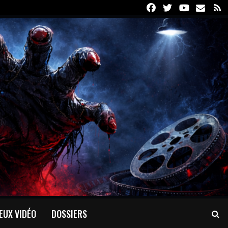
Facebook
Twitter
Youtube
Email
R
EUX VIDÉO
DOSSIERS