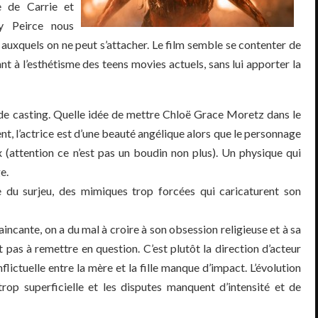
e de Carrie et
ly Peirce nous
auxquels on ne peut s’attacher. Le film semble se contenter de
nt à l’esthétisme des teens movies actuels, sans lui apporter la
 de casting. Quelle idée de mettre Chloë Grace Moretz dans le
nt, l’actrice est d’une beauté angélique alors que le personnage
x (attention ce n’est pas un boudin non plus). Un physique qui
e.
te du surjeu, des mimiques trop forcées qui caricaturent son
incante, on a du mal à croire à son obsession religieuse et à sa
t pas à remettre en question. C’est plutôt la direction d’acteur
nflictuelle entre la mère et la fille manque d’impact. L’évolution
op superficielle et les disputes manquent d’intensité et de