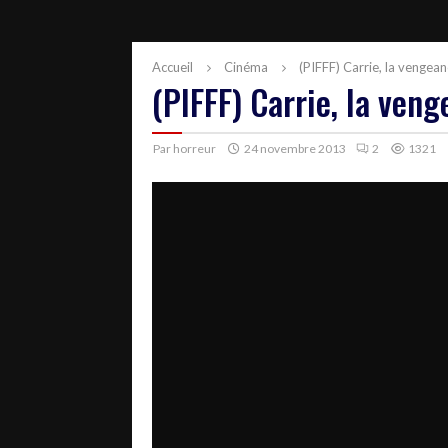
Accueil
Cinéma
(PIFFF) Carrie, la vengea
(PIFFF) Carrie, la ven
Par
horreur
24 novembre 2013
2
1321