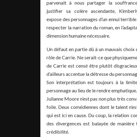
parvenait à nous partager la souffranc
justifier sa colère ascendante, Kimber
expose des personnages d’un ennui terrible 
respecter la narration du roman, en l’adapta
dimension humaine nécessaire.
Un défaut en partie dû à un mauvais choix
rôle de Carrie. Ne serait-ce que physiqueme
de Carrie est censé être plutôt disgracieu
d’ailleurs accentue la détresse du personnag
Son interprétation est toujours à la limi
personnage au lieu de le rendre emphatique.
Julianne Moore n’est pas non plus très conva
folie. Deux comédiennes dont le talent n’es
qui est ici en cause. Du coup, la relation co
des divergences est balayée de manière tr
crédibilité.