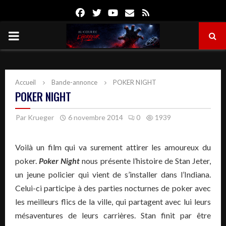
Facebook
Twitter
Youtube
Email
Rss
PRIMARY
MENU
Accueil
Bande-annonce
POKER NIGHT
POKER NIGHT
Par
Krueger
6 novembre 2014
0
1939
Voilà un film qui va surement attirer les amoureux du
poker.
Poker Night
nous présente l’histoire de Stan Jeter,
un jeune policier qui vient de s’installer dans l’Indiana.
Celui-ci participe à des parties nocturnes de poker avec
les meilleurs flics de la ville, qui partagent avec lui leurs
mésaventures de leurs carrières. Stan finit par être