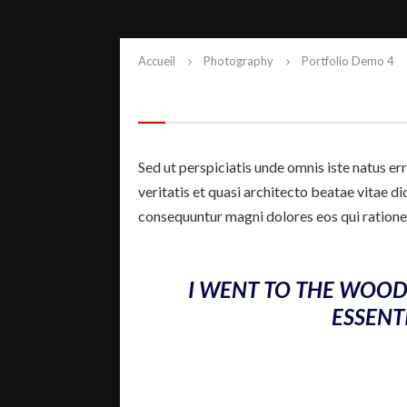
Accueil
Photography
Portfolio Demo 4
Sed ut perspiciatis unde omnis iste natus e
veritatis et quasi architecto beatae vitae d
consequuntur magni dolores eos qui ratione
I WENT TO THE WOODS
ESSENTI