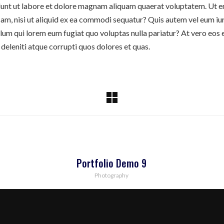
nt ut labore et dolore magnam aliquam quaerat voluptatem. Ut e
am, nisi ut aliquid ex ea commodi sequatur? Quis autem vel eum iure
illum qui lorem eum fugiat quo voluptas nulla pariatur? At vero eos
deleniti atque corrupti quos dolores et quas.
Portfolio Demo 9
Photography