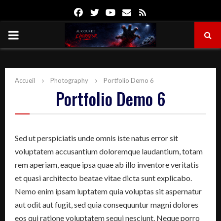
Facebook
Twitter
Youtube
Email
Rss
PRIMARY
MENU
Accueil
Photography
Portfolio Demo 6
Portfolio Demo 6
Sed ut perspiciatis unde omnis iste natus error sit
voluptatem accusantium doloremque laudantium, totam
rem aperiam, eaque ipsa quae ab illo inventore veritatis
et quasi architecto beatae vitae dicta sunt explicabo.
Nemo enim ipsam luptatem quia voluptas sit aspernatur
aut odit aut fugit, sed quia consequuntur magni dolores
eos qui ratione voluptatem sequi nesciunt. Neque porro