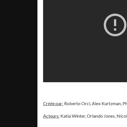
Créée par:
Roberto Orci, Alex Kurtzman, Phi
Acteurs:
Katia Winter, Orlando Jones, Nico