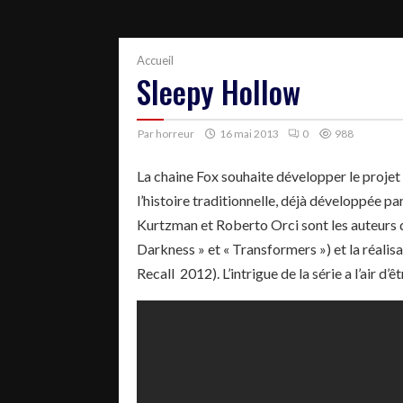
Accueil
Sleepy Hollow
Par
horreur
16 mai 2013
0
988
La chaine Fox souhaite développer le projet 
l’histoire traditionnelle, déjà développée p
Kurtzman et Roberto Orci sont les auteurs de
Darkness » et « Transformers ») et la réali
Recall 2012). L’intrigue de la série a l’air d’