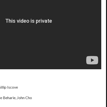
llip Iscove
le Beharie, John Cho