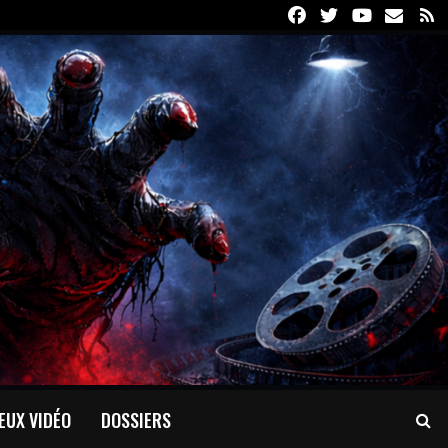
Facebook
Twitter
Youtube
Email
R
EUX VIDÉO
DOSSIERS