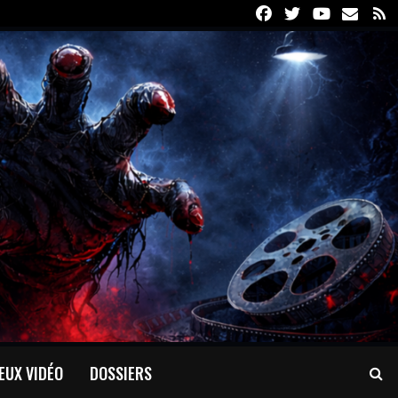
Facebook
Twitter
Youtube
Email
R
EUX VIDÉO
DOSSIERS