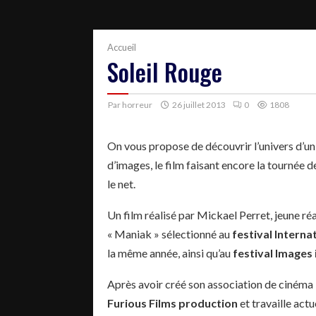
Accueil
Soleil Rouge
Par
horreur
26 juillet 2013
0
1808
On vous propose de découvrir l’univers d’un 
d’images, le film faisant encore la tournée de
le net.
Un film réalisé par Mickael Perret, jeune réa
« Maniak » sélectionné au
festival Interna
la même année, ainsi qu’au
festival Images 
Après avoir créé son association de cinéma
Furious Films production
et travaille ac