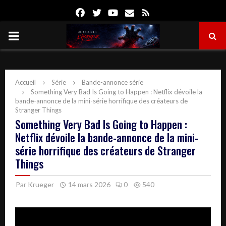
Facebook
Twitter
Youtube
Email
Rss
PRIMARY
MENU
Accueil
Série
Bande-annonce série
Something Very Bad Is Going to Happen : Netflix dévoile la
bande-annonce de la mini-série horrifique des créateurs de
Stranger Things
Something Very Bad Is Going to Happen :
Netflix dévoile la bande-annonce de la mini-
série horrifique des créateurs de Stranger
Things
Par
Krueger
14 mars 2026
0
540