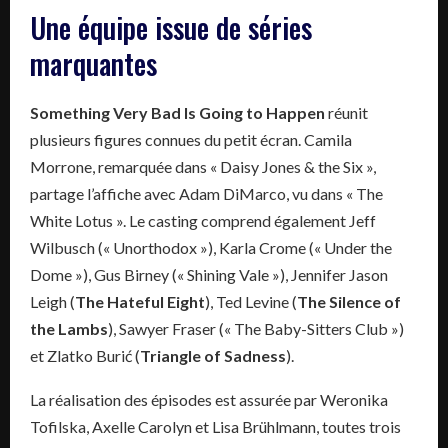
Une équipe issue de séries
marquantes
Something Very Bad Is Going to Happen
réunit
plusieurs figures connues du petit écran. Camila
Morrone, remarquée dans « Daisy Jones & the Six »,
partage l’affiche avec Adam DiMarco, vu dans « The
White Lotus ». Le casting comprend également Jeff
Wilbusch (« Unorthodox »), Karla Crome (« Under the
Dome »), Gus Birney (« Shining Vale »), Jennifer Jason
Leigh (
The Hateful Eight
), Ted Levine (
The Silence of
the Lambs
), Sawyer Fraser (« The Baby-Sitters Club »)
et Zlatko Burić (
Triangle of Sadness
).
La réalisation des épisodes est assurée par Weronika
Tofilska, Axelle Carolyn et Lisa Brühlmann, toutes trois