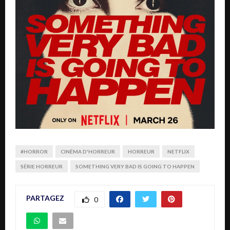
#HORROR
CINÉMA D'HORREUR
HORREUR
NETFLIX
SÉRIE HORREUR
SOMETHING VERY BAD IS GOING TO HAPPEN
PARTAGEZ
0