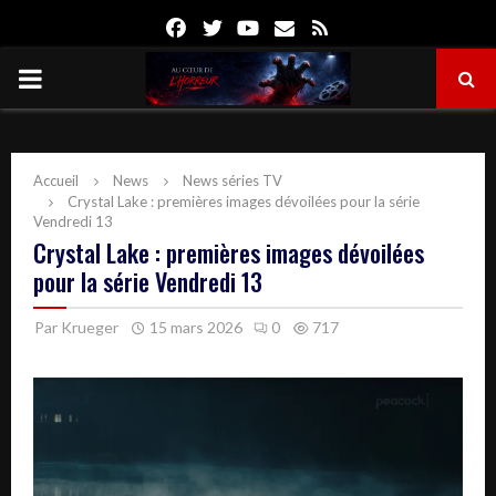
Facebook
Twitter
Youtube
Email
Rss
PRIMARY
MENU
Accueil
News
News séries TV
Crystal Lake : premières images dévoilées pour la série
Vendredi 13
Crystal Lake : premières images dévoilées
pour la série Vendredi 13
Par
Krueger
15 mars 2026
0
717