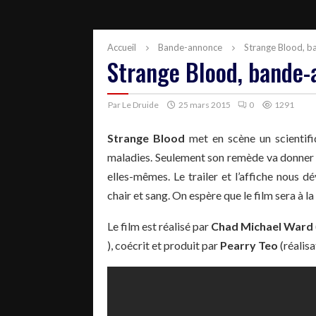
Accueil
Bande-annonce
Strange Blood, 
Strange Blood, bande
Par
Le Druide
25 mars 2015
0
1291
Strange Blood
met en scène un scientifi
maladies. Seulement son remède va donner 
elles-mêmes. Le trailer et l’affiche nous d
chair et sang. On espère que le film sera à la
Le film est réalisé par
Chad Michael Ward
), coécrit et produit par
Pearry Teo
(réalis