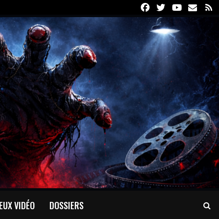
Facebook
Twitter
Youtube
Email
R
EUX VIDÉO
DOSSIERS