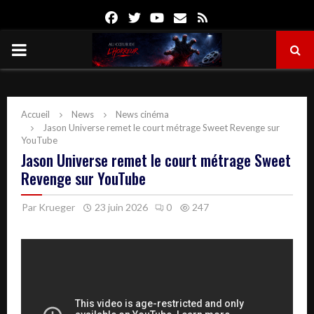
Facebook
Twitter
Youtube
Email
Rss
PRIMARY
MENU
Accueil
News
News cinéma
Jason Universe remet le court métrage Sweet Revenge sur
YouTube
Jason Universe remet le court métrage Sweet
Revenge sur YouTube
Par
Krueger
23 juin 2026
0
247