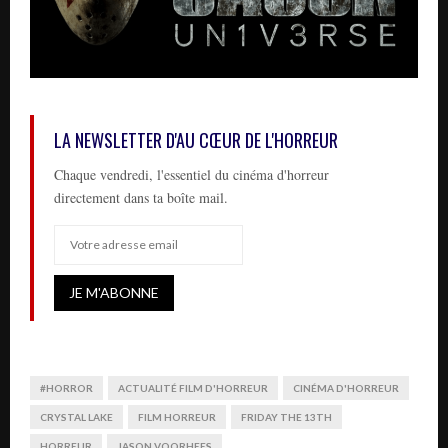
LA NEWSLETTER D'AU CŒUR DE L'HORREUR
Chaque vendredi, l'essentiel du cinéma d'horreur
directement dans ta boîte mail.
#HORROR
ACTUALITÉ FILM D'HORREUR
CINÉMA D'HORREUR
CRYSTAL LAKE
FILM HORREUR
FRIDAY THE 13TH
HORREUR
JASON VOORHEES