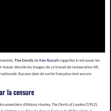
vementée,
The Devils
de
Ken Russell
s’apprête à retrouver les
r teaser dévoile les images de ce travail de restauration 4K,
ernationale. Aucune date de sortie française n’est encore
ar la censure
e documentaire d’Aldous Huxley,
The Devils of Loudun
(1952),
. L’intrigue se déroule dans la France du XVIIe siècle, à