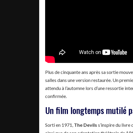
Plus de cinquante ans après sa sortie mou
salles dans une version restaurée. Un premie
attendu à l’automne lors d’une ressortie int
confirmée.
Un film longtemps mutilé p
Sorti en 1971,
The Devils
s’inspire du livr
ainsi que de son adaptation théâtrale de 1961