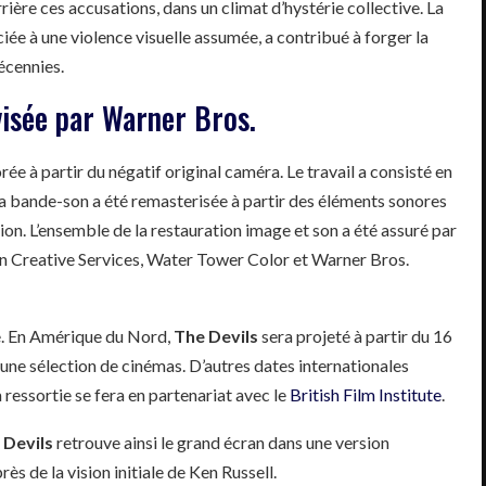
rière ces accusations, dans un climat d’hystérie collective. La
ée à une violence visuelle assumée, a contribué à forger la
écennies.
isée par Warner Bros.
ée à partir du négatif original caméra. Le travail a consisté en
la bande-son a été remasterisée à partir des éléments sonores
ion. L’ensemble de la restauration image et son a été assuré par
n Creative Services, Water Tower Color et Warner Bros.
ne. En Amérique du Nord,
The Devils
sera projeté à partir du 16
ne sélection de cinémas. D’autres dates internationales
ressortie se fera en partenariat avec le
British Film Institute
.
 Devils
retrouve ainsi le grand écran dans une version
ès de la vision initiale de Ken Russell.