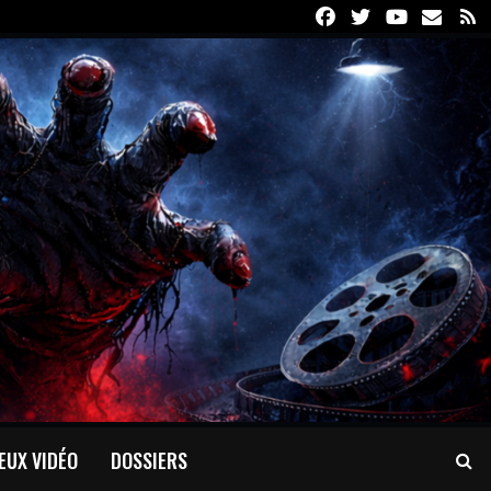
Facebook
Twitter
Youtube
Email
R
EUX VIDÉO
DOSSIERS