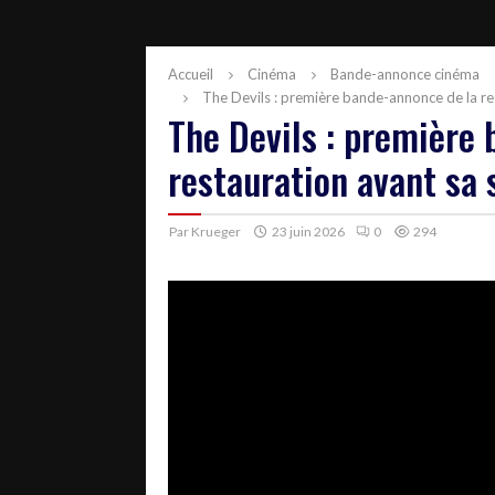
Accueil
Cinéma
Bande-annonce cinéma
The Devils : première bande-annonce de la res
The Devils : première
restauration avant sa s
Par
Krueger
23 juin 2026
0
294