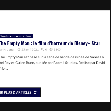
Bande-annonce cinéma
The Empty Man : le film d’horreur de Disney+ Star
Par
Krueger
25 avril 2021
0
3305
The Empty Man est basé sur la série de bande dessinée de Vanesa R.
Del Rey et Cullen Bunn, publiée par Boom ! Studios. Réalisé par David
rior...
IR PLUS D'ARTICLES