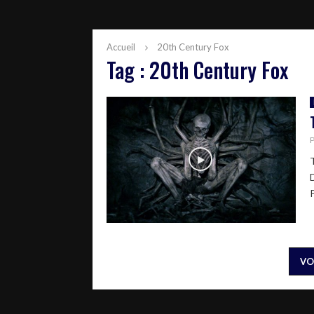
Accueil
20th Century Fox
Tag : 20th Century Fox
P
VO