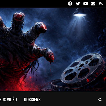
Facebook
Twitter
Youtube
Email
R
EUX VIDÉO
DOSSIERS