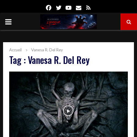
Facebook
Twitter
Youtube
Email
Rss
PRIMARY
MENU
Accueil
Vanesa R. Del Rey
Tag : Vanesa R. Del Rey