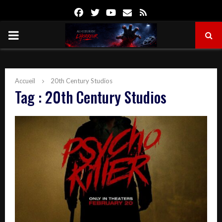
Facebook
Twitter
Youtube
Email
Rss
PRIMARY
MENU
Accueil
20th Century Studios
Tag : 20th Century Studios