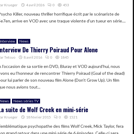
Par
Krueger
4 avril 2026
0
453
sycho Killer, nouveau thriller horrifique écrit par le scénariste de
Se7en, arrive en VOD avec une traque violente d’un tueur en série....
Interview
News
Interview De Thierry Poiraud Pour Alone
Par
Tetsuo
8 avril 2016
0
1845
À l’occasion de sa sortie en DVD, Bluray et VOD aujourd’hui, nous
avons eu l’honneur de rencontrer Thierry Poiraud (Goal of the dead)
pour lui parler de son nouveau film Alone (Don’t Grow Up). Un film
que nous avions tout...
News
News séries TV
La suite de Wolf Creek en mini-série
Par
Krueger
18 février 2015
0
1521
L’emblématique psychopathe des films Wolf Creek, Mick Taylor, fera
son grand retour dans une mini-série de 6 épisodes. Celle-ci sera