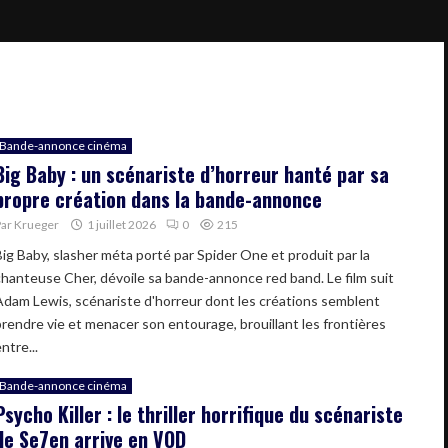
Bande-annonce cinéma
Big Baby : un scénariste d’horreur hanté par sa
propre création dans la bande-annonce
Par
Krueger
1 juillet 2026
0
215
Big Baby, slasher méta porté par Spider One et produit par la
chanteuse Cher, dévoile sa bande-annonce red band. Le film suit
Adam Lewis, scénariste d'horreur dont les créations semblent
prendre vie et menacer son entourage, brouillant les frontières
ntre...
Bande-annonce cinéma
Psycho Killer : le thriller horrifique du scénariste
de Se7en arrive en VOD