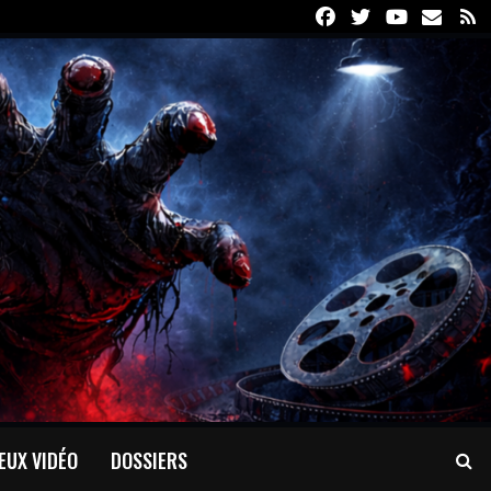
Facebook
Twitter
Youtube
Email
R
EUX VIDÉO
DOSSIERS