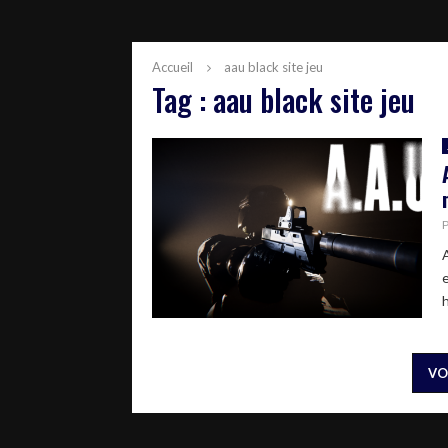
Accueil
aau black site jeu
Tag : aau black site jeu
h
VO