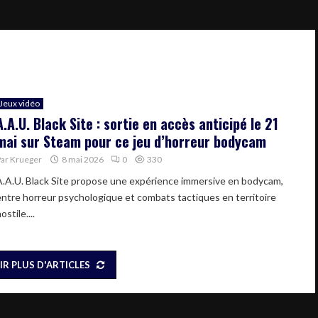
Jeux vidéo
A.A.U. Black Site : sortie en accès anticipé le 21
mai sur Steam pour ce jeu d’horreur bodycam
Par
Krueger
8 mai 2026
0
330
A.A.U. Black Site propose une expérience immersive en bodycam,
entre horreur psychologique et combats tactiques en territoire
ostile....
IR PLUS D'ARTICLES