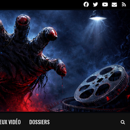
Facebook
Twitter
Youtube
Email
R
EUX VIDÉO
DOSSIERS