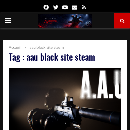
Facebook
Twitter
Youtube
Email
Rss
PRIMARY
MENU
Accueil
aau black site steam
Tag : aau black site steam