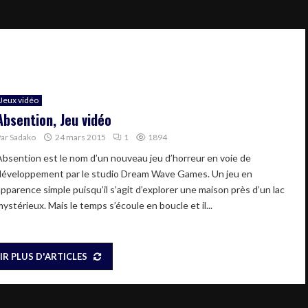
Jeux vidéo
Absention, Jeu vidéo
Par
Sadako
24 mars 2015
1
1894
Absention est le nom d’un nouveau jeu d’horreur en voie de
développement par le studio Dream Wave Games. Un jeu en
apparence simple puisqu’il s’agit d’explorer une maison près d’un lac
ystérieux. Mais le temps s’écoule en boucle et il...
IR PLUS D'ARTICLES