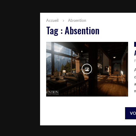
Accueil
Absention
Tag : Absention
m
VO