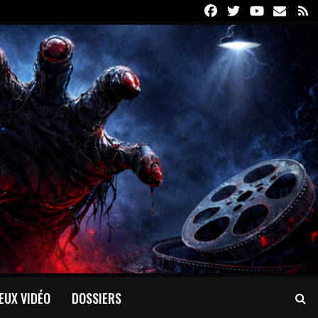
Facebook
Twitter
Youtube
Email
R
EUX VIDÉO
DOSSIERS