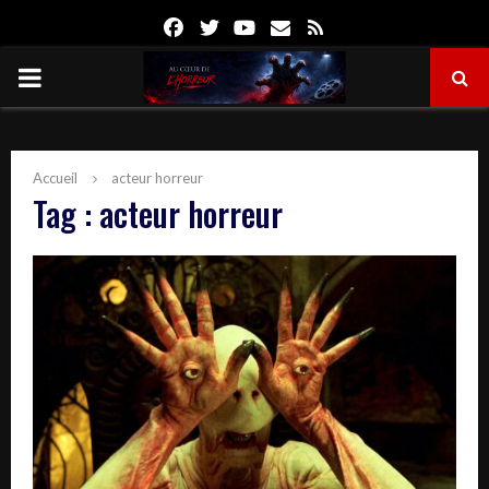
Facebook
Twitter
Youtube
Email
Rss
PRIMARY
MENU
Accueil
acteur horreur
Tag : acteur horreur