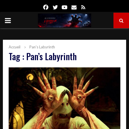
Facebook
Twitter
Youtube
Email
Rss
PRIMARY
MENU
Accueil
Pan's Labyrinth
Tag : Pan’s Labyrinth