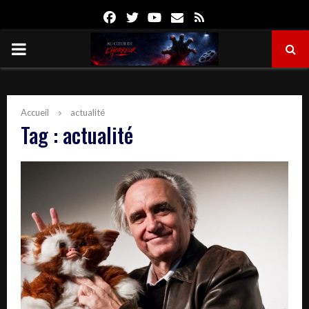
Facebook
Twitter
Youtube
Email
Rss
PRIMARY
MENU
Accueil
actualité
Tag : actualité