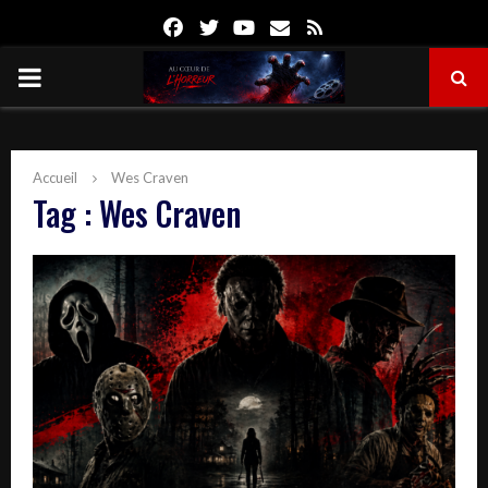
Facebook
Twitter
Youtube
Email
Rss
PRIMARY
MENU
Accueil
Wes Craven
Tag : Wes Craven