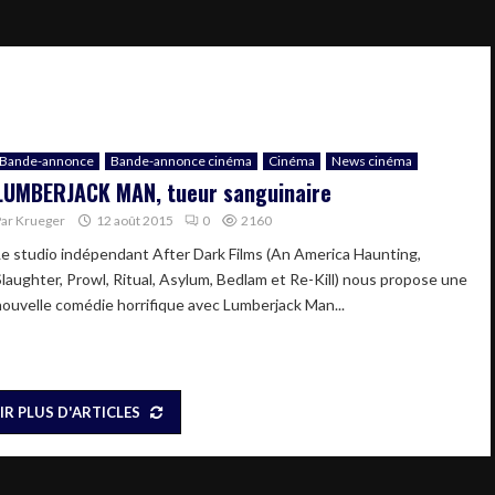
Bande-annonce
Bande-annonce cinéma
Cinéma
News cinéma
LUMBERJACK MAN, tueur sanguinaire
Par
Krueger
12 août 2015
0
2160
Le studio indépendant After Dark Films (An America Haunting,
Slaughter, Prowl, Ritual, Asylum, Bedlam et Re-Kill) nous propose une
nouvelle comédie horrifique avec Lumberjack Man...
IR PLUS D'ARTICLES