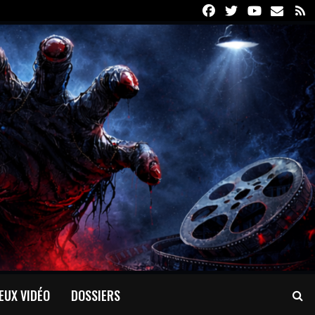
Facebook
Twitter
Youtube
Email
R
EUX VIDÉO
DOSSIERS